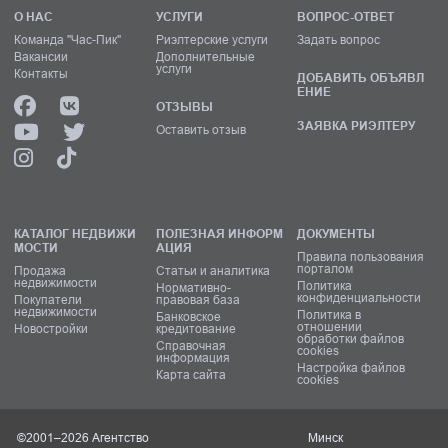
О НАС
УСЛУГИ
ВОПРОС-ОТВЕТ
Команда "Час-Пик"
Риэлтерские услуги
Задать вопрос
Вакансии
Дополнительные
услуги
Контакты
ДОБАВИТЬ ОБЪЯВЛ
ЕНИЕ
ОТЗЫВЫ
ЗАЯВКА РИЭЛТЕРУ
Оставить отзыв
КАТАЛОГ НЕДВИЖИ
ПОЛЕЗНАЯ ИНФОРМ
ДОКУМЕНТЫ
МОСТИ
АЦИЯ
Правила пользования
порталом
Продажа
Статьи и аналитика
недвижимости
Политика
Нормативно-
конфиденциальности
Покупатели
правовая база
недвижимости
Политика в
Банковское
отношении
Новостройки
кредитование
обработки файлов
Справочная
cookies
информация
Настройка файлов
Карта сайта
cookies
©2001–2026 Агентство
Минск