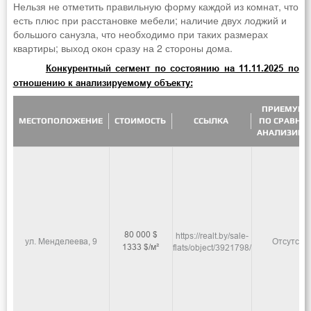
Нельзя не отметить правильную форму каждой из комнат, что
есть плюс при расстановке мебели; наличие двух лоджий и
большого санузла, что необходимо при таких размерах
квартиры; выход окон сразу на 2 стороны дома.
Конкурентный сегмент по состоянию на 11.11.2025 по
отношению к анализируемому объекту:
ПРИЕМУЩЕ
МЕСТОПОЛОЖЕНИЕ
СТОИМОСТЬ
ССЫЛКА
ПО СРАВНЕ
АНАЛИЗИР
80 000 $
https://realt.by/sale-
ул. Менделеева, 9
Отсутств
1333 $/м²
flats/object/3921798/