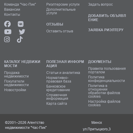
Команда "Час-Пик"
Риэлтерские услуги
Задать вопрос
Вакансии
Дополнительные
услуги
Контакты
ДОБАВИТЬ ОБЪЯВЛ
ЕНИЕ
ОТЗЫВЫ
ЗАЯВКА РИЭЛТЕРУ
Оставить отзыв
КАТАЛОГ НЕДВИЖИ
ПОЛЕЗНАЯ ИНФОРМ
ДОКУМЕНТЫ
МОСТИ
АЦИЯ
Правила пользования
порталом
Продажа
Статьи и аналитика
недвижимости
Политика
Нормативно-
конфиденциальности
Покупатели
правовая база
недвижимости
Политика в
Банковское
отношении
Новостройки
кредитование
обработки файлов
Справочная
cookies
информация
Настройка файлов
Карта сайта
cookies
©2001–2026 Агентство
Минск
недвижимости "Час-Пик"
ул.Притыцкого,3