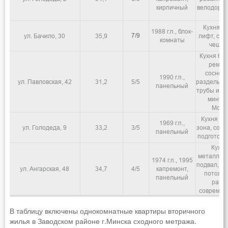
кирпичный
велодорож
А
Кухня 9,
1988 г.п., блок-
7/9
ул. Бачило, 30
35,9
лифт, ста
комнаты
чешск
Кухня 6,8
ремонт
сосновы
1990 г.п.,
ул. Павловская, 42
31,2
5/5
раздельны
панельный
трубы и са
минут 
Моги
Кухня 6,
1969 г.п.,
ул. Голодеда, 9
33,2
3/5
зона, сов
панельный
подготовл
Кухня
металличе
1974 г.п., 1995
подвал, па
ул. Ангарская, 48
34,7
4/5
капремонт,
потолки 
панельный
разд
современ
В таблицу включены однокомнатные квартиры вторичного
жилья в Заводском районе г.Минска сходного метража.