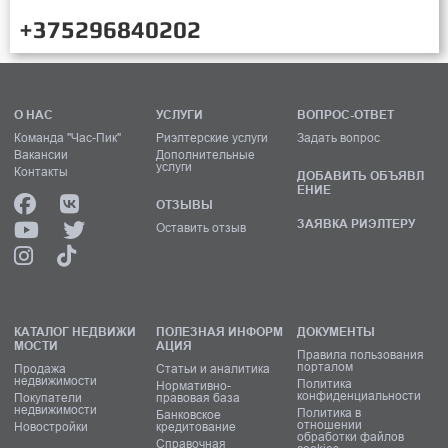
+375296840202
О НАС
УСЛУГИ
ВОПРОС-ОТВЕТ
Команда "Час-Пик"
Риэлтерские услуги
Задать вопрос
Вакансии
Дополнительные
услуги
Контакты
ДОБАВИТЬ ОБЪЯВЛ
ЕНИЕ
ОТЗЫВЫ
ЗАЯВКА РИЭЛТЕРУ
Оставить отзыв
КАТАЛОГ НЕДВИЖИ
ПОЛЕЗНАЯ ИНФОРМ
ДОКУМЕНТЫ
МОСТИ
АЦИЯ
Правила пользования
порталом
Продажа
Статьи и аналитика
недвижимости
Политика
Нормативно-
конфиденциальности
Покупатели
правовая база
недвижимости
Политика в
Банковское
отношении
Новостройки
кредитование
обработки файлов
Справочная