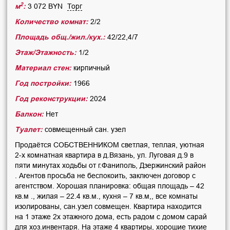
2
м
:
3 072 BYN
Торг
Количество комнат:
2/2
Площадь общ./жил./кух.:
42/22,4/7
Этаж/Этажность:
1/2
Материал стен:
кирпичный
Год постройки:
1966
Год реконструкции:
2024
Балкон:
Нет
Туалет:
совмещенный сан. узел
Продаётся СОБСТВЕННИКОМ светлая, теплая, уютная
2-х комнатная квартира в д.Вязань, ул. Луговая д.9 в
пяти минутах ходьбы от г.Фаниполь, Дзержинский район
. Агентов просьба не беспокоить, заключен договор с
агентством. Хорошая планировка: общая площадь – 42
кв.м ., жилая – 22.4 кв.м., кухня – 7 кв.м,, все комнаты
изолированы, сан.узел совмещен. Квартира находится
на 1 этаже 2х этажного дома, есть радом с домом сарай
для хоз.инвентаря. На этаже 4 квартиры, хорошие тихие