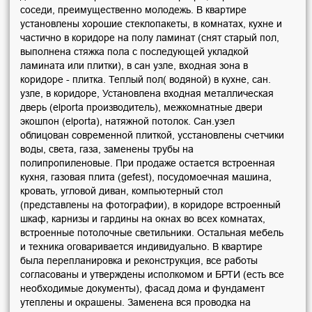
соседи, преимущественно молодежь. В квартире
установлены хорошие стеклопакеты, в комнатах, кухне и
частично в коридоре на полу ламинат (снят старый пол,
выполнена стяжка пола с последующей укладкой
ламината или плитки), в сан узле, входная зона в
коридоре - плитка. Теплый пол( водяной) в кухне, сан.
узле, в коридоре, Установлена входная металлическая
дверь (elporta производитель), межкомнатные двери
экошпон (elporta), натяжной потолок. Сан.узел
облицован современной плиткой, усстановлены счетчики
воды, света, газа, заменены трубы на
полипропиленовые. При продаже остается встроенная
кухня, газовая плита (gefest), посудомоечная машина,
кровать, угловой диван, компьютерный стол
(представлены на фотографии), в коридоре встроенный
шкаф, карнизы и гардины на окнах во всех комнатах,
встроенные потолочные светильники. Остальная мебель
и техника оговаривается индивидуально. В квартире
была перепланировка и реконструкция, все работы
согласованы и утверждены исполкомом и БРТИ (есть все
необходимые документы), фасад дома и фундамент
утеплены и окрашены. Заменена вся проводка на