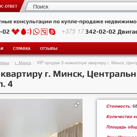
С-ОТВЕТ
тные консультации по купле-продаже недвижимо
2-02
+375 17
342-02-02
Двига
ЬИ
СПРАВКА
ОТЗЫВЫ
тиры
г. Минск
VIP продам 3-комнатную квартиру г. Минск, Цен
 квартиру г. Минск, Централь
. 4
Стоимость:
6
Количество к
Площадь общ./