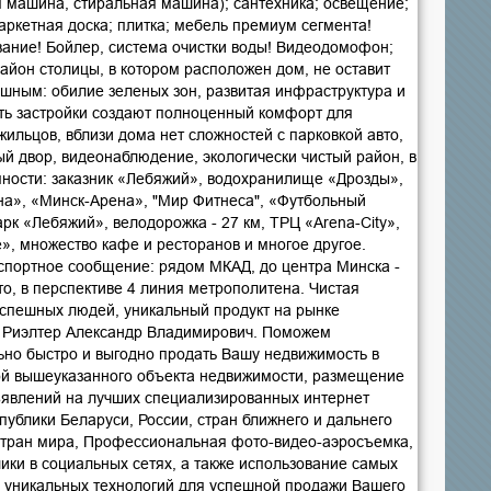
 машина, стиральная машина); сантехника; освещение;
паркетная доска; плитка; мебель премиум сегмента!
ание! Бойлер, система очистки воды! Видеодомофон;
айон столицы, в котором расположен дом, не оставит
ушным: обилие зеленых зон, развитая инфраструктура и
ть застройки создают полноценный комфорт для
льцов, вблизи дома нет сложностей с парковкой авто,
й двор, видеонаблюдение, экологически чистый район, в
пности: заказник «Лебяжий», водохранилище «Дрозды»,
а», «Минск-Арена», "Мир Фитнеса", «Футбольный
рк «Лебяжий», велодорожка - 27 км, ТРЦ «Arena-City»,
», множество кафе и ресторанов и многое другое.
спортное сообщение: рядом МКАД, до центра Минска -
то, в перспективе 4 линия метрополитена. Чистая
успешных людей, уникальный продукт на рынке
 Риэлтер Александр Владимирович. Поможем
но быстро и выгодно продать Вашу недвижимость в
кой вышеуказанного объекта недвижимости, размещение
явлений на лучших специализированных интернет
ублики Беларуси, России, стран ближнего и дальнего
стран мира, Профессиональная фото-видео-аэросъемка,
ики в социальных сетях, а также использование самых
 уникальных технологий для успешной продажи Вашего