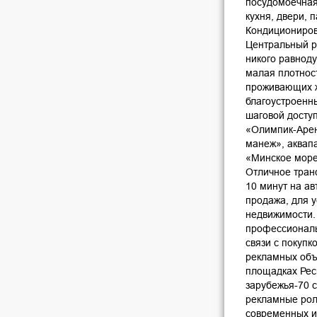
посудомоечная
кухня, двери, 
Кондициониров
Центральный р
никого равнод
малая плотнос
проживающих жи
благоустроенны
шаговой досту
«Олимпик-Арен
манеж», аквапа
«Минское море
Отличное тран
10 минут на ав
продажа, для 
недвижимости.
профессиональ
связи с покуп
рекламных объ
площадках Респ
зарубежья-70 
рекламные рол
современных и