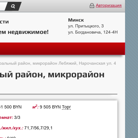
Авторизация
Минск
сти
ул. Притыцкого, 3
ем недвижимое!
ул. Богдановича, 124-4Н
тральный район, микрорайон Лебяжий, Нарочанская ул. 4
ный район, микрорайон
2
81 500 BYN
м
:
9 505 BYN
Торг
омнат:
3/3
жил./кух.:
71,7/56,7/29,1