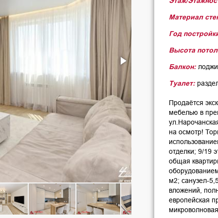
Этаж/Этажнос
Материал сте
Год постройк
Высота потол
Балкон:
лоджи
Туалет:
раздел
Продаётся экс
мебелью в пре
ул.Нарочанская
на осмотр! Тор
использование
отделки; 9/19 
общая квартир
оборудованием-
м2; санузел-5,
вложений, пол
европейская п
микроволновая