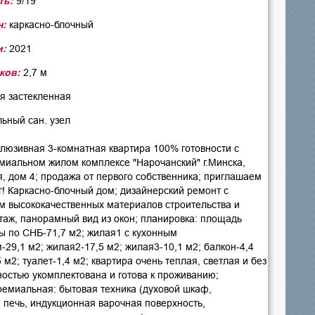
ть:
9/19
н:
каркасно-блочный
и:
2021
ков:
2,7 м
я застекленная
ьный сан. узел
клюзивная 3-комнатная квартира 100% готовности с
миальном жилом комплексе "Нарочанский" г.Минска,
, дом 4; продажа от первого собственника; приглашаем
г! Каркасно-блочный дом; дизайнерский ремонт с
м высококачественных материалов строительства и
этаж, панорамный вид из окон; планировка: площадь
ы по СНБ-71,7 м2; жилая1 с кухонным
29,1 м2; жилая2-17,5 м2; жилая3-10,1 м2; балкон-4,4
5 м2; туалет-1,4 м2; квартира очень теплая, светлая и без
ностью укомплектована и готова к проживанию;
ремиальная: бытовая техника (духовой шкаф,
 печь, индукционная варочная поверхность,