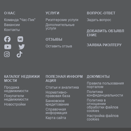
О НАС
УСЛУГИ
ВОПРОС-ОТВЕТ
Команда "Час-Пик"
Риэлтерские услуги
Задать вопрос
Вакансии
Дополнительные
услуги
Контакты
ДОБАВИТЬ ОБЪЯВЛ
ЕНИЕ
ОТЗЫВЫ
ЗАЯВКА РИЭЛТЕРУ
Оставить отзыв
КАТАЛОГ НЕДВИЖИ
ПОЛЕЗНАЯ ИНФОРМ
ДОКУМЕНТЫ
МОСТИ
АЦИЯ
Правила пользования
порталом
Продажа
Статьи и аналитика
недвижимости
Политика
Нормативно-
конфиденциальности
Покупатели
правовая база
недвижимости
Политика в
Банковское
отношении
Новостройки
кредитование
обработки файлов
Справочная
cookies
информация
Настройка файлов
Карта сайта
cookies