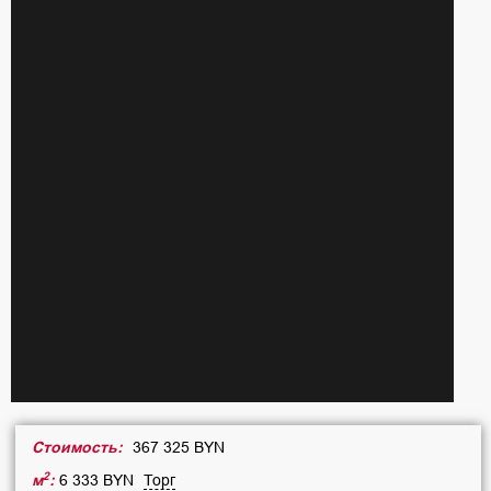
Стоимость:
367 325 BYN
2
м
:
6 333 BYN
Торг