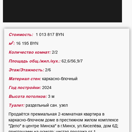
Стоимость:
1 013 817 BYN
2
м
:
16 195 BYN
Количество комнат:
2/2
Площадь общ./жил./кух.:
62,6/56,9/7
Этаж/Этажность:
2/6
Материал стен:
каркасно-блочный
Год постройки:
2024
Высота потолков:
3 м
Туалет:
раздельный сан. узел
Продаётся премиальная 2-комнатная квартира в
каркасно-блочном доме в престижном жилом комплексе
"Депо" в центре Минска" в г.Минск, ул.Киселёва, дом 6Д;
приглашаем на осмотр; чистая продажа от 1