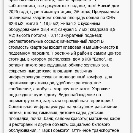
собственника; все документы к подаже; торг! Новый дом
2025 года, сдан в эксплуатацию, 2/6 этаж; Продуманная
планировка квартиры: общая площадь общая по СНБ
62,6 м2; жилая-1-18,5 м2; жилая-2 с кухонным
оборудованием-38,4 м2; санузел-5,7 м2; кладовая-8,9
м2; высота потолка - 3,14; аккуратный подъезд;
респектабельные соседи; качественный лифт! В
стоимость квартиры входит кладовая и машино-место в
подземном паркинге. Престижный район в самом центре
столицы, в котором расположен дом в ЖК "Депо", не
оставит никого равнодушным: обилие зеленых зон,
современные детские площадки, развитая
инфраструктура создают полноценный комфорт для
проживающих жильцов; удобное транспортное
сообщение, автобусы, маршрутное такси. Хорошие
подъездные пути к дому. Видеонаблюдение по
периметру дома, закрытая ограждённая территория!
Социальная инфраструктура на доступном расстоянии:
аптека, школы, гимназия, детские сады, детские
площадки, почта, банк, салоны красоты; магазины, кафе
и рестораны и другие объекты социально-бытового
обслуживания, "Парк Горького". Отличное транспортное