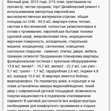
блочный дом; 2012 года; 2/15 этаж; приглашаем на
просмотр; чистая продажа; торг! Дизайнерский ремонт с
использованием импортных европейских
высококачественных материалов отделки; общая
площадь по СНБ - 85,9 м2; квартира очень теплая,
светлая и без вложений; полностью укомплектована и
готова к проживанию; европейская бытовая техника
(духовой шкаф, микроволновая печь, индукционная
варочная поверхность, холодильник, стиральная
машина; кондиционер; сантехника; освещение;
напольное покрытие - ламинат; плитка; двери; мебель
премиум сегмента! Продуманная планировка квартиры;
функциональная гостиная с кухонным оборудованием
13,8 м2; жилая1 - 19,7 м2; жилая2 - 22,2 м2, сан.узел -
5,7 м2; туалет - 1,7 м2; гардеробная 2,6 м2; лоджия 4,8
м2; коридор 15,5 м2. В квартире имеется бойлер;
видеодомофон. По периметру дома, в подъезде и на
этаже установлены камеры видеонаблюдения, тихий
двор с современной детской площадкой, возможность
покупки машиноместа в подземном отапливаемом
паркинге! В шаговой доступности вся инфраструктура,
необходимая для комфортного проживания и отдыха:
салон красоты, велодорожки, территория с детскими