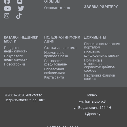
ОТЗЫВЫ
ЗАЯВКА РИЭЛТЕРУ
Оставить отзыв
КАТАЛОГ НЕДВИЖИ
ПОЛЕЗНАЯ ИНФОРМ
ДОКУМЕНТЫ
МОСТИ
АЦИЯ
Правила пользования
порталом
Продажа
Статьи и аналитика
недвижимости
Политика
Нормативно-
конфиденциальности
Покупатели
правовая база
недвижимости
Политика в
Банковское
отношении
Новостройки
кредитование
обработки файлов
Справочная
cookies
информация
Настройка файлов
Карта сайта
cookies
©2001–2026 Агентство
Минск
недвижимости "Час-Пик"
ул.Притыцкого,3
ул.Богдановича,124-4Н
1@anb.by