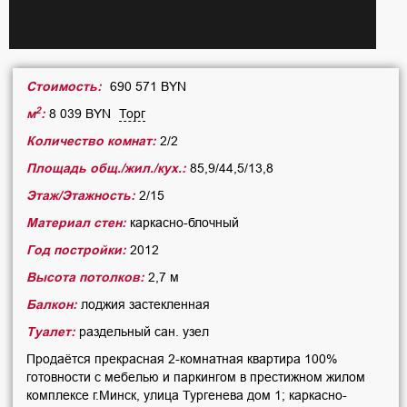
Стоимость:
690 571 BYN
2
м
:
8 039 BYN
Торг
Количество комнат:
2/2
Площадь общ./жил./кух.:
85,9/44,5/13,8
Этаж/Этажность:
2/15
Материал стен:
каркасно-блочный
Год постройки:
2012
Высота потолков:
2,7 м
Балкон:
лоджия застекленная
Туалет:
раздельный сан. узел
Продаётся прекрасная 2-комнатная квартира 100%
готовности с мебелью и паркингом в престижном жилом
комплексе г.Минск, улица Тургенева дом 1; каркасно-