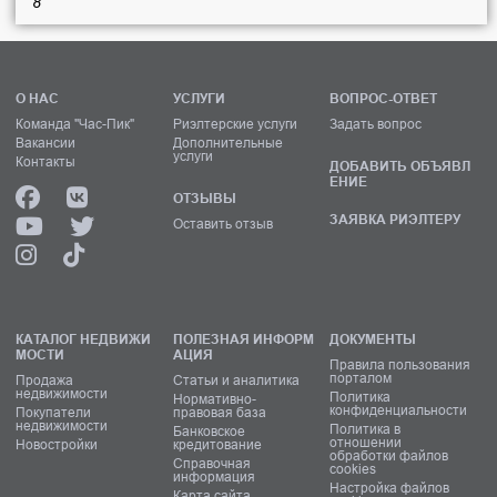
8
О НАС
УСЛУГИ
ВОПРОС-ОТВЕТ
Команда "Час-Пик"
Риэлтерские услуги
Задать вопрос
Вакансии
Дополнительные
услуги
Контакты
ДОБАВИТЬ ОБЪЯВЛ
ЕНИЕ
ОТЗЫВЫ
ЗАЯВКА РИЭЛТЕРУ
Оставить отзыв
КАТАЛОГ НЕДВИЖИ
ПОЛЕЗНАЯ ИНФОРМ
ДОКУМЕНТЫ
МОСТИ
АЦИЯ
Правила пользования
порталом
Продажа
Статьи и аналитика
недвижимости
Политика
Нормативно-
конфиденциальности
Покупатели
правовая база
недвижимости
Политика в
Банковское
отношении
Новостройки
кредитование
обработки файлов
Справочная
cookies
информация
Настройка файлов
Карта сайта