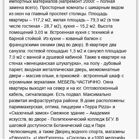
импортных материалов (капремонт 2000г. – полная
замена всего). Просторные комнаты с шикарным видом
из окон на главный проспект столицы. Площадь
квартиры – 117,2 м2, жилая площадь – 79,3 м2 (в том
числе гостиная - 28,7 м2), кухня – 15,2 м2. Высота
помещений 3,03 м. Встроенная кухня с техникой и
барной стойкой. Из кухни – кованый балкон с
французскими окнами (вид во двор). В квартире два
санузла: гостевой площадью 1,3 м2 и санузел площадью
7,0 м2 с ванной и душевой кабиной. Также в квартире на
стенах «венецианская штукатурка», на полу - дубовый
паркет, входная металлическая дверь, межкомнатные
двери – массив ольхи, в прихожей - встроенный шкаф с
огромными зеркалами. МЕБЕЛЬ ЧАСТИЧНО. Окна
квартиры выходят на север и на юг. Оптоволоконный
кабель, сигнализация. Есть подвал. Максимально
развитая инфраструктура района: В доме расположены:
парикмахерская, оптика, пиццерии «Терра Pizza» и
«Сказочный замок» Смежное здание – Академия
искусств, во дворе - Политехнический колледж БГУ. В
шаговой доступности Ботанический сад и Парк
Челюскинцев, а также Дворец водного спорта, магазины
«Евроопт», «LiderExpress», «Соседи» и «1000 мелочей»,