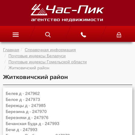
Главная
Справочная информация
Почтовые индексы Беларуси
Почтовые индексы Гомельской области
Житковичский район
Житковичский район
Белев д - 247962
Белое д - 247973
Бережцы д - 247985
Березина д - 247970
Березняки д - 247976
Бечанская Буда д - 247993
Бечи д - 247993