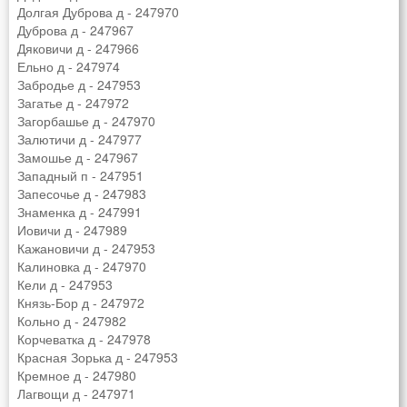
Долгая Дуброва д - 247970
Дуброва д - 247967
Дяковичи д - 247966
Ельно д - 247974
Забродье д - 247953
Загатье д - 247972
Загорбашье д - 247970
Залютичи д - 247977
Замошье д - 247967
Западный п - 247951
Запесочье д - 247983
Знаменка д - 247991
Иовичи д - 247989
Кажановичи д - 247953
Калиновка д - 247970
Кели д - 247953
Князь-Бор д - 247972
Кольно д - 247982
Корчеватка д - 247978
Красная Зорька д - 247953
Кремное д - 247980
Лагвощи д - 247971