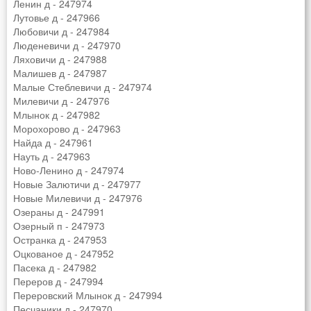
Ленин д - 247974
Лутовье д - 247966
Любовичи д - 247984
Люденевичи д - 247970
Ляховичи д - 247988
Малишев д - 247987
Малые Стеблевичи д - 247974
Милевичи д - 247976
Млынок д - 247982
Морохорово д - 247963
Найда д - 247961
Науть д - 247963
Ново-Ленино д - 247974
Новые Залютичи д - 247977
Новые Милевичи д - 247976
Озераны д - 247991
Озерный п - 247973
Остранка д - 247953
Оцкованое д - 247952
Пасека д - 247982
Переров д - 247994
Переровский Млынок д - 247994
Песчаники д - 247970