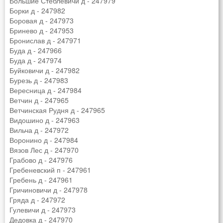
Большие Стеблевичи д - 247979
Борки д - 247982
Боровая д - 247973
Бринево д - 247953
Бронислав д - 247971
Буда д - 247966
Буда д - 247974
Буйковичи д - 247982
Бурезь д - 247983
Вересница д - 247984
Ветчин д - 247965
Ветчинская Рудня д - 247965
Видошино д - 247963
Вильча д - 247972
Воронино д - 247984
Вязов Лес д - 247970
Грабово д - 247976
Гребеневский п - 247961
Гребень д - 247961
Гричиновичи д - 247978
Гряда д - 247972
Гулевичи д - 247973
Дедовка д - 247970