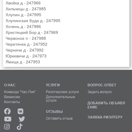
Хвойка д - 247966
Хильчицы д - 247985
Хлупин д - 247995
Хлупинская Буда д - 247995
Хочень д - 247986
Христецкий Бор д - 247969
Червоное п - 247988
Черетянка д - 247952
Черничи д - 247992
Юркевичи д - 247973
Ямица д - 247953
О НАС
УСЛУГИ
ВОПРОС-ОТВЕТ
Команда "Час-Пик"
Риэлтерские услуги
Задать вопрос
Вакансии
Дополнительные
услуги
Контакты
ДОБАВИТЬ ОБЪЯВЛ
ЕНИЕ
ОТЗЫВЫ
ЗАЯВКА РИЭЛТЕРУ
Оставить отзыв