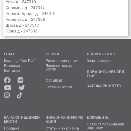
Углы д - 247310
Хоромцы д - 247314
Черные Броды д - 247310
Чернявка д - 247306
Шкава д - 247317
Юрки д - 247303
О НАС
УСЛУГИ
ВОПРОС-ОТВЕТ
Команда "Час-Пик"
Риэлтерские услуги
Задать вопрос
Вакансии
Дополнительные
услуги
Контакты
ДОБАВИТЬ ОБЪЯВЛ
ЕНИЕ
ОТЗЫВЫ
ЗАЯВКА РИЭЛТЕРУ
Оставить отзыв
КАТАЛОГ НЕДВИЖИ
ПОЛЕЗНАЯ ИНФОРМ
ДОКУМЕНТЫ
МОСТИ
АЦИЯ
Правила пользования
порталом
Продажа
Статьи и аналитика