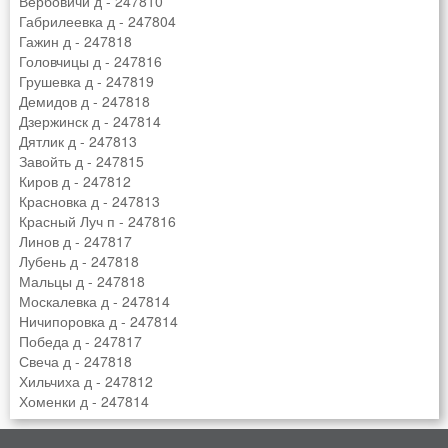
Вербовичи д - 247810
Габрилеевка д - 247804
Гажин д - 247818
Головчицы д - 247816
Грушевка д - 247819
Демидов д - 247818
Дзержинск д - 247814
Дятлик д - 247813
Завойть д - 247815
Киров д - 247812
Красновка д - 247813
Красный Луч п - 247816
Линов д - 247817
Лубень д - 247818
Мальцы д - 247818
Москалевка д - 247814
Ничипоровка д - 247814
Победа д - 247817
Свеча д - 247818
Хильчиха д - 247812
Хоменки д - 247814