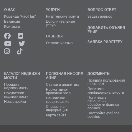
О НАС
УСЛУГИ
ВОПРОС-ОТВЕТ
Команда "Час-Пик"
Риэлтерские услуги
Задать вопрос
Вакансии
Дополнительные
услуги
Контакты
ДОБАВИТЬ ОБЪЯВЛ
ЕНИЕ
ОТЗЫВЫ
ЗАЯВКА РИЭЛТЕРУ
Оставить отзыв
КАТАЛОГ НЕДВИЖИ
ПОЛЕЗНАЯ ИНФОРМ
ДОКУМЕНТЫ
МОСТИ
АЦИЯ
Правила пользования
порталом
Продажа
Статьи и аналитика
недвижимости
Политика
Нормативно-
конфиденциальности
Покупатели
правовая база
недвижимости
Политика в
Банковское
отношении
Новостройки
кредитование
обработки файлов
Справочная
cookies
информация
Настройка файлов
Карта сайта
cookies