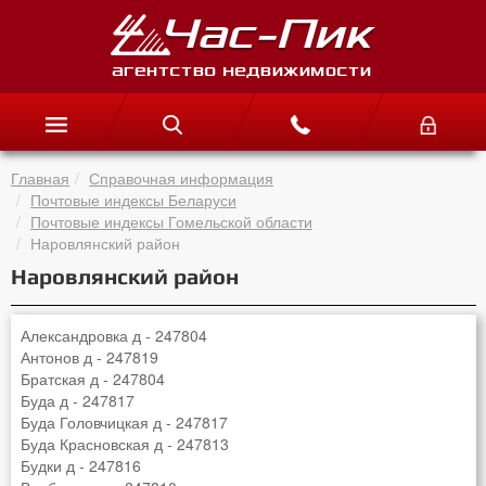
Главная
Справочная информация
Почтовые индексы Беларуси
Почтовые индексы Гомельской области
Наровлянский район
Наровлянский район
Александровка д - 247804
Антонов д - 247819
Братская д - 247804
Буда д - 247817
Буда Головчицкая д - 247817
Буда Красновская д - 247813
Будки д - 247816