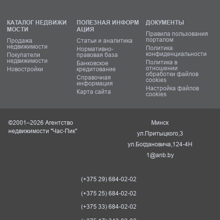
КАТАЛОГ НЕДВИЖИ
ПОЛЕЗНАЯ ИНФОРМ
ДОКУМЕНТЫ
МОСТИ
АЦИЯ
Правила пользования
порталом
Продажа
Статьи и аналитика
недвижимости
Политика
Нормативно-
конфиденциальности
Покупатели
правовая база
недвижимости
Политика в
Банковское
отношении
Новостройки
кредитование
обработки файлов
Справочная
cookies
информация
Настройка файлов
Карта сайта
cookies
©2001–2026 Агентство
Минск
недвижимости "Час-Пик"
ул.Притыцкого,3
ул.Богдановича,124-4Н
1@anb.by
(+375 29) 684-02-02
(+375 25) 684-02-02
(+375 33) 684-02-02