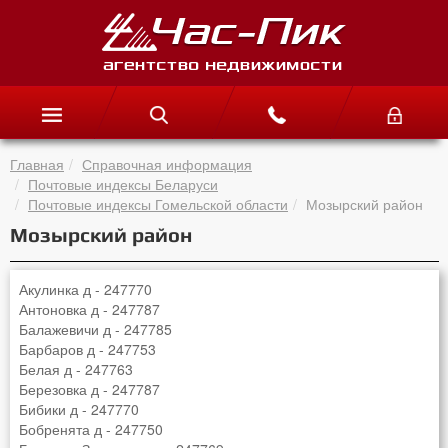
Главная
Справочная информация
Почтовые индексы Беларуси
Почтовые индексы Гомельской области
Мозырский район
Мозырский район
Акулинка д - 247770
Антоновка д - 247787
Балажевичи д - 247785
Барбаров д - 247753
Белая д - 247763
Березовка д - 247787
Бибики д - 247770
Бобренята д - 247750