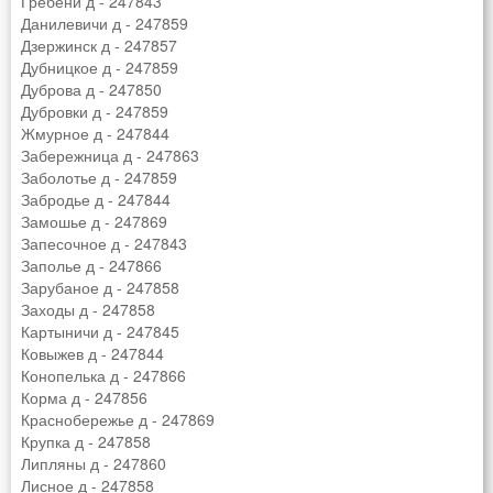
Гребени д - 247843
Данилевичи д - 247859
Дзержинск д - 247857
Дубницкое д - 247859
Дуброва д - 247850
Дубровки д - 247859
Жмурное д - 247844
Забережница д - 247863
Заболотье д - 247859
Забродье д - 247844
Замошье д - 247869
Запесочное д - 247843
Заполье д - 247866
Зарубаное д - 247858
Заходы д - 247858
Картыничи д - 247845
Ковыжев д - 247844
Конопелька д - 247866
Корма д - 247856
Краснобережье д - 247869
Крупка д - 247858
Липляны д - 247860
Лисное д - 247858