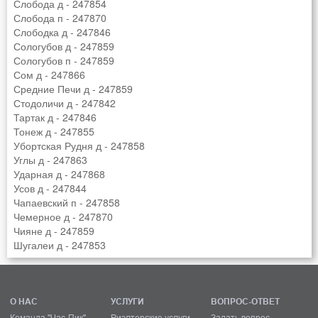
Слобода д - 247854
Слобода п - 247870
Слободка д - 247846
Сологубов д - 247859
Сологубов п - 247859
Сом д - 247866
Средние Печи д - 247859
Стодоличи д - 247842
Тартак д - 247846
Тонеж д - 247855
Убортская Рудня д - 247858
Углы д - 247863
Ударная д - 247868
Усов д - 247844
Чапаевский п - 247858
Чемерное д - 247870
Чияне д - 247859
Шугалеи д - 247853
О НАС
УСЛУГИ
ВОПРОС-ОТВЕТ
Команда "Час-Пик"
Риэлтерские услуги
Задать вопрос