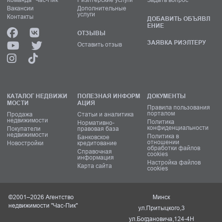
Вакансии
Дополнительные
услуги
Контакты
ДОБАВИТЬ ОБЪЯВЛ
ЕНИЕ
ОТЗЫВЫ
ЗАЯВКА РИЭЛТЕРУ
Оставить отзыв
КАТАЛОГ НЕДВИЖИ
ПОЛЕЗНАЯ ИНФОРМ
ДОКУМЕНТЫ
МОСТИ
АЦИЯ
Правила пользования
порталом
Продажа
Статьи и аналитика
недвижимости
Политика
Нормативно-
конфиденциальности
Покупатели
правовая база
недвижимости
Политика в
Банковское
отношении
Новостройки
кредитование
обработки файлов
Справочная
cookies
информация
Настройка файлов
Карта сайта
cookies
©2001–2026 Агентство
Минск
недвижимости "Час-Пик"
ул.Притыцкого,3
ул.Богдановича,124-4Н