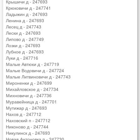
Крышичи д - 247693
Крюковичи д - 247741
Ладыжин д - 247693
Ленина д - 247693
Лесец д - 247743
Лески д - 247693
Липово д - 247749
Лозки д - 247693
Лубное д - 247693
Луки д - 247716
Малые Автюки д - 247719
Малые Водовичи д - 247724
Малые Литвиновичи д - 247743
Мироненки д - 247699
Михайловское д - 247734
Михновичи д - 247736
Муравейница д - 247701
Мутижар д - 247693
Нахов д - 247712
Наховский п - 247712
Никоново д - 247744
Никулинск д - 247693
Новая Антоновка п - 247730