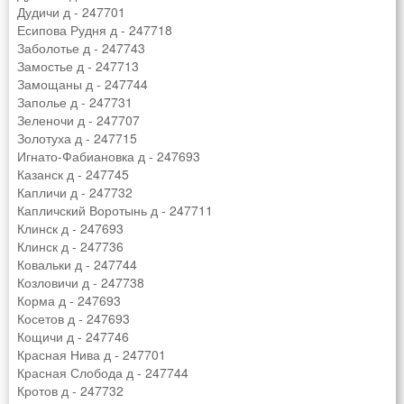
Дудичи д - 247701
Есипова Рудня д - 247718
Заболотье д - 247743
Замостье д - 247713
Замощаны д - 247744
Заполье д - 247731
Зеленочи д - 247707
Золотуха д - 247715
Игнато-Фабиановка д - 247693
Казанск д - 247745
Капличи д - 247732
Капличский Воротынь д - 247711
Клинск д - 247693
Клинск д - 247736
Ковальки д - 247744
Козловичи д - 247738
Корма д - 247693
Косетов д - 247693
Кощичи д - 247746
Красная Нива д - 247701
Красная Слобода д - 247744
Кротов д - 247732