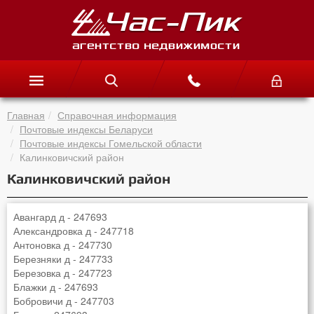
Главная
Справочная информация
Почтовые индексы Беларуси
Почтовые индексы Гомельской области
Калинковичский район
Калинковичский район
Авангард д - 247693
Александровка д - 247718
Антоновка д - 247730
Березняки д - 247733
Березовка д - 247723
Блажки д - 247693
Бобровичи д - 247703