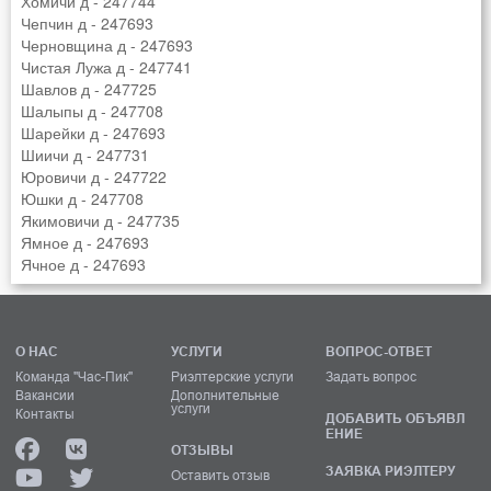
Хомичи д - 247744
Чепчин д - 247693
Черновщина д - 247693
Чистая Лужа д - 247741
Шавлов д - 247725
Шалыпы д - 247708
Шарейки д - 247693
Шиичи д - 247731
Юровичи д - 247722
Юшки д - 247708
Якимовичи д - 247735
Ямное д - 247693
Ячное д - 247693
О НАС
УСЛУГИ
ВОПРОС-ОТВЕТ
Команда "Час-Пик"
Риэлтерские услуги
Задать вопрос
Вакансии
Дополнительные
услуги
Контакты
ДОБАВИТЬ ОБЪЯВЛ
ЕНИЕ
ОТЗЫВЫ
ЗАЯВКА РИЭЛТЕРУ
Оставить отзыв