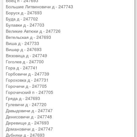
Боец п - 247693
Большие Литвиновичи д - 247743
Боруск д - 247693
Буда д - 247702
Булавки д - 247703
Великие Автюки д - 247726
Ветельская д - 247693
Виша д - 247733
Вишар д - 247693
Вязовица д - 247749
Гоголев д - 247700
Гора д - 247741
Горбовичи д - 247739
Гороховка д - 247731
Горочичи д - 247705
Горочичский п - 247705
Гряда д - 247693
Гулевичи д - 247720
Давыдовичи д - 247747
Денисовичи д - 247748
Деревище д - 247693
Домановичи д - 247747
Дубняки д - 247693