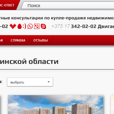
С-ОТВЕТ
тные консультации по купле-продаже недвижимо
2-02
+375 17
342-02-02
Двига
ЬИ
СПРАВКА
ОТЗЫВЫ
инской области
выбрать
а: