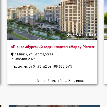
«Люксембургский сад», квартал «Happy Planet»
г. Минск, ул.Белградская
1 квартал 2025
1-комн. кв. от 31.78 м2 от 168 685 BYN
Застройщик: «Дана Холдингз»