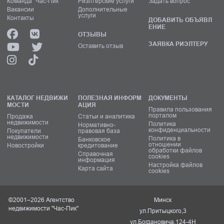
Команда "Час-Пик"
Риэлтерские услуги
Задать вопрос
Вакансии
Дополнительные
услуги
Контакты
ДОБАВИТЬ ОБЪЯВЛ
ЕНИЕ
ОТЗЫВЫ
ЗАЯВКА РИЭЛТЕРУ
Оставить отзыв
КАТАЛОГ НЕДВИЖИ
ПОЛЕЗНАЯ ИНФОРМ
ДОКУМЕНТЫ
МОСТИ
АЦИЯ
Правила пользования
порталом
Продажа
Статьи и аналитика
недвижимости
Политика
Нормативно-
конфиденциальности
Покупатели
правовая база
недвижимости
Политика в
Банковское
отношении
Новостройки
кредитование
обработки файлов
Справочная
cookies
информация
Настройка файлов
Карта сайта
cookies
©2001–2026 Агентство
Минск
недвижимости "Час-Пик"
ул.Притыцкого,3
ул.Богдановича,124-4Н