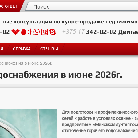
С-ОТВЕТ
тные консультации по купле-продаже недвижимо
2-02
+375 17
342-02-02
Двига
ЬИ
СПРАВКА
ОТЗЫВЫ
оснабжения в июне 2026г.
доснабжения в июне 2026г.
Для подготовки и профилактическог
сетей к работе в условиях осенне - 
предприятием «Минсккоммунтеплосет
отключение горячего водоснабжени