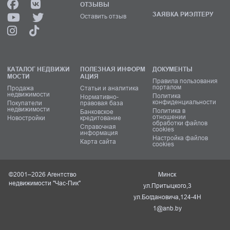
ОТЗЫВЫ
ЗАЯВКА РИЭЛТЕРУ
Оставить отзыв
КАТАЛОГ НЕДВИЖИ
ПОЛЕЗНАЯ ИНФОРМ
ДОКУМЕНТЫ
МОСТИ
АЦИЯ
Правила пользования
порталом
Продажа
Статьи и аналитика
недвижимости
Политика
Нормативно-
конфиденциальности
Покупатели
правовая база
недвижимости
Политика в
Банковское
отношении
Новостройки
кредитование
обработки файлов
Справочная
cookies
информация
Настройка файлов
Карта сайта
cookies
©2001–2026 Агентство
Минск
недвижимости "Час-Пик"
ул.Притыцкого,3
ул.Богдановича,124-4Н
1@anb.by