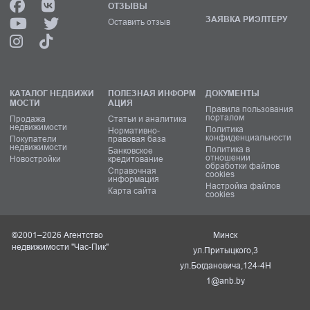
ОТЗЫВЫ
ЗАЯВКА РИЭЛТЕРУ
Оставить отзыв
КАТАЛОГ НЕДВИЖИ
ПОЛЕЗНАЯ ИНФОРМ
ДОКУМЕНТЫ
МОСТИ
АЦИЯ
Правила пользования
порталом
Продажа
Статьи и аналитика
недвижимости
Политика
Нормативно-
конфиденциальности
Покупатели
правовая база
недвижимости
Политика в
Банковское
отношении
Новостройки
кредитование
обработки файлов
Справочная
cookies
информация
Настройка файлов
Карта сайта
cookies
©2001–2026 Агентство
Минск
недвижимости "Час-Пик"
ул.Притыцкого,3
ул.Богдановича,124-4Н
1@anb.by