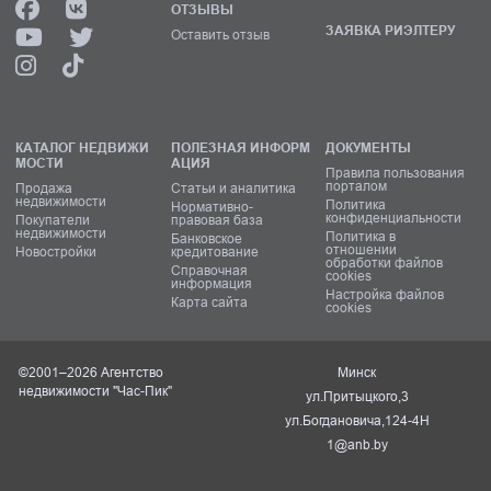
ОТЗЫВЫ
ЗАЯВКА РИЭЛТЕРУ
Оставить отзыв
КАТАЛОГ НЕДВИЖИ
ПОЛЕЗНАЯ ИНФОРМ
ДОКУМЕНТЫ
МОСТИ
АЦИЯ
Правила пользования
порталом
Продажа
Статьи и аналитика
недвижимости
Политика
Нормативно-
конфиденциальности
Покупатели
правовая база
недвижимости
Политика в
Банковское
отношении
Новостройки
кредитование
обработки файлов
Справочная
cookies
информация
Настройка файлов
Карта сайта
cookies
©2001–2026 Агентство
Минск
недвижимости "Час-Пик"
ул.Притыцкого,3
ул.Богдановича,124-4Н
1@anb.by