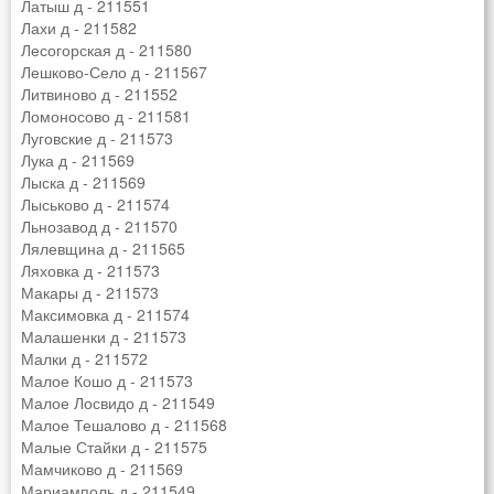
Латыш д - 211551
Лахи д - 211582
Лесогорская д - 211580
Лешково-Село д - 211567
Литвиново д - 211552
Ломоносово д - 211581
Луговские д - 211573
Лука д - 211569
Лыска д - 211569
Лыськово д - 211574
Льнозавод д - 211570
Лялевщина д - 211565
Ляховка д - 211573
Макары д - 211573
Максимовка д - 211574
Малашенки д - 211573
Малки д - 211572
Малое Кошо д - 211573
Малое Лосвидо д - 211549
Малое Тешалово д - 211568
Малые Стайки д - 211575
Мамчиково д - 211569
Мариамполь д - 211549