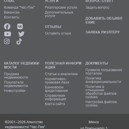
О НАС
УСЛУГИ
ВОПРОС-ОТВЕТ
Команда "Час-Пик"
Риэлтерские услуги
Задать вопрос
Вакансии
Дополнительные
услуги
Контакты
ДОБАВИТЬ ОБЪЯВЛ
ЕНИЕ
ОТЗЫВЫ
ЗАЯВКА РИЭЛТЕРУ
Оставить отзыв
КАТАЛОГ НЕДВИЖИ
ПОЛЕЗНАЯ ИНФОРМ
ДОКУМЕНТЫ
МОСТИ
АЦИЯ
Правила пользования
порталом
Продажа
Статьи и аналитика
недвижимости
Политика
Нормативно-
конфиденциальности
Покупатели
правовая база
недвижимости
Политика в
Банковское
отношении
Новостройки
кредитование
обработки файлов
Справочная
cookies
информация
Настройка файлов
Карта сайта
cookies
©2001–2026 Агентство
Минск
недвижимости "Час-Пик"
ул.Притыцкого,3