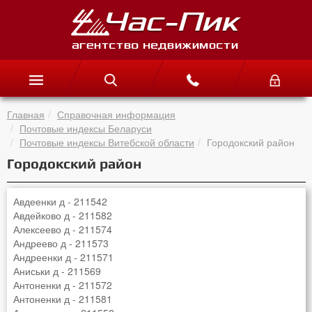
Главная
Справочная информация
Почтовые индексы Беларуси
Почтовые индексы Витебской области
Городокский район
Городокский район
Авдеенки д - 211542
Авдейково д - 211582
Алексеево д - 211574
Андреево д - 211573
Андреенки д - 211571
Аниськи д - 211569
Антоненки д - 211572
Антоненки д - 211581