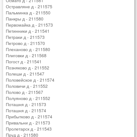
Осмато д - 211581
Остравляне д - 211575
Пальминка д - 211550
Панкры д - 211580
Первомайка д - 211573
Петинники д - 211541
Петраки д - 211573
Петрово д - 211570
Плеханово д - 211580
Плиговки д - 211568
Погост д - 211541
Позняково д - 211552
Полеши д - 211547
Половейское д - 211574
Половичи д - 211552
Полово д - 211567
Полуяново д - 211552
Поташня д - 211573
Поташня д - 211574
Прибытково д - 211574
Привальни д - 211573
Пролетарск д - 211543
Пруд д - 211580