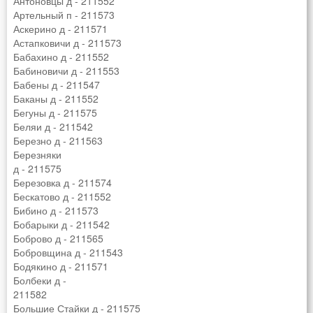
Антоновцы д - 211552
Артельный п - 211573
Аскерино д - 211571
Астапковичи д - 211573
Бабахино д - 211552
Бабиновичи д - 211553
Бабены д - 211547
Баканы д - 211552
Бегуны д - 211575
Беляи д - 211542
Березно д - 211563
Березняки
д - 211575
Березовка д - 211574
Бескатово д - 211552
Бибино д - 211573
Бобарыки д - 211542
Боброво д - 211565
Бобровщина д - 211543
Бодякино д - 211571
Болбеки д -
211582
Большие Стайки д - 211575