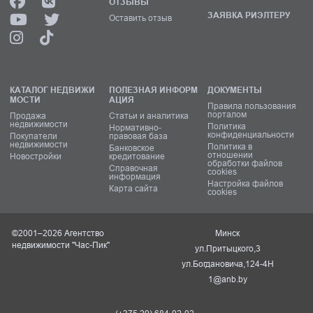
ОТЗЫВЫ
ЗАЯВКА РИЭЛТЕРУ
Оставить отзыв
КАТАЛОГ НЕДВИЖИ
ПОЛЕЗНАЯ ИНФОРМ
ДОКУМЕНТЫ
МОСТИ
АЦИЯ
Правила пользования
порталом
Продажа
Статьи и аналитика
недвижимости
Политика
Нормативно-
конфиденциальности
Покупатели
правовая база
недвижимости
Политика в
Банковское
отношении
Новостройки
кредитование
обработки файлов
Справочная
cookies
информация
Настройка файлов
Карта сайта
cookies
©2001–2026 Агентство
Минск
недвижимости "Час-Пик"
ул.Притыцкого,3
ул.Богдановича,124-4Н
1@anb.by