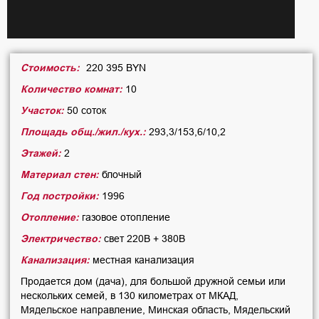
Стоимость:
220 395 BYN
Количество комнат:
10
Участок:
50 соток
Площадь общ./жил./кух.:
293,3/153,6/10,2
Этажей:
2
Материал стен:
блочный
Год постройки:
1996
Отопление:
газовое отопление
Электричество:
свет 220В + 380В
Канализация:
местная канализация
Продается дом (дача), для большой дружной семьи или
нескольких семей, в 130 километрах от МКАД,
Мядельское направление, Минская область, Мядельский