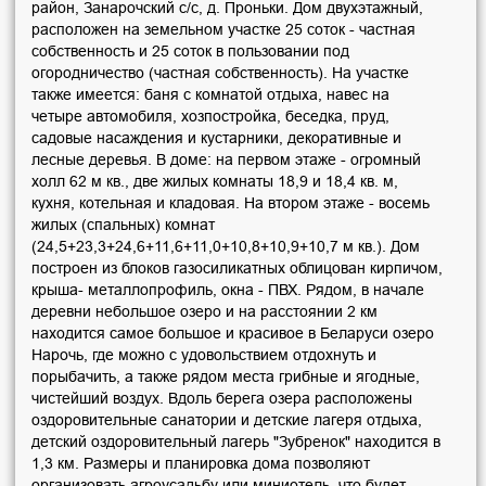
район, Занарочский с/с, д. Проньки. Дом двухэтажный,
расположен на земельном участке 25 соток - частная
собственность и 25 соток в пользовании под
огородничество (частная собственность). На участке
также имеется: баня с комнатой отдыха, навес на
четыре автомобиля, хозпостройка, беседка, пруд,
садовые насаждения и кустарники, декоративные и
лесные деревья. В доме: на первом этаже - огромный
холл 62 м кв., две жилых комнаты 18,9 и 18,4 кв. м,
кухня, котельная и кладовая. На втором этаже - восемь
жилых (спальных) комнат
(24,5+23,3+24,6+11,6+11,0+10,8+10,9+10,7 м кв.). Дом
построен из блоков газосиликатных облицован кирпичом,
крыша- металлопрофиль, окна - ПВХ. Рядом, в начале
деревни небольшое озеро и на расстоянии 2 км
находится самое большое и красивое в Беларуси озеро
Нарочь, где можно с удовольствием отдохнуть и
порыбачить, а также рядом места грибные и ягодные,
чистейший воздух. Вдоль берега озера расположены
оздоровительные санатории и детские лагеря отдыха,
детский оздоровительный лагерь "Зубренок" находится в
1,3 км. Размеры и планировка дома позволяют
организовать агроусадьбу или миниотель, что будет