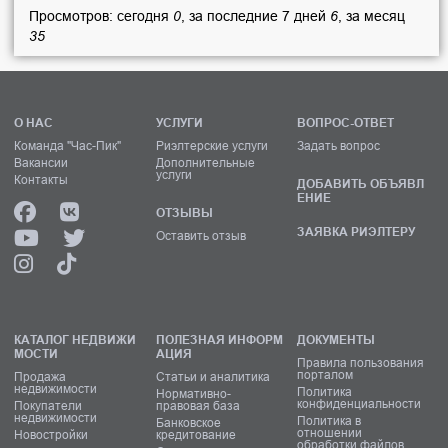
Просмотров: сегодня
0
, за последние 7 дней
6
, за месяц
35
О НАС
УСЛУГИ
ВОПРОС-ОТВЕТ
Команда "Час-Пик"
Риэлтерские услуги
Задать вопрос
Вакансии
Дополнительные
услуги
Контакты
ДОБАВИТЬ ОБЪЯВЛ
ЕНИЕ
ОТЗЫВЫ
ЗАЯВКА РИЭЛТЕРУ
Оставить отзыв
КАТАЛОГ НЕДВИЖИ
ПОЛЕЗНАЯ ИНФОРМ
ДОКУМЕНТЫ
МОСТИ
АЦИЯ
Правила пользования
порталом
Продажа
Статьи и аналитика
недвижимости
Политика
Нормативно-
конфиденциальности
Покупатели
правовая база
недвижимости
Политика в
Банковское
отношении
Новостройки
кредитование
обработки файлов