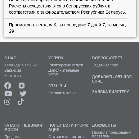
Расчеты осуществляются в белорусских рублях в
соответствии с законодательством Республики Беларусь.
Просмотров: сегодня
0
, за последние 7 дней
7
, за месяц
29
О НАС
УСЛУГИ
ВОПРОС-ОТВЕТ
Команда "Час-Пик"
Риэлтерские услуги
Задать вопрос
Вакансии
Дополнительные
услуги
Контакты
ДОБАВИТЬ ОБЪЯВЛ
ЕНИЕ
ОТЗЫВЫ
ЗАЯВКА РИЭЛТЕРУ
Оставить отзыв
КАТАЛОГ НЕДВИЖИ
ПОЛЕЗНАЯ ИНФОРМ
ДОКУМЕНТЫ
МОСТИ
АЦИЯ
Правила пользования
порталом
Продажа
Статьи и аналитика