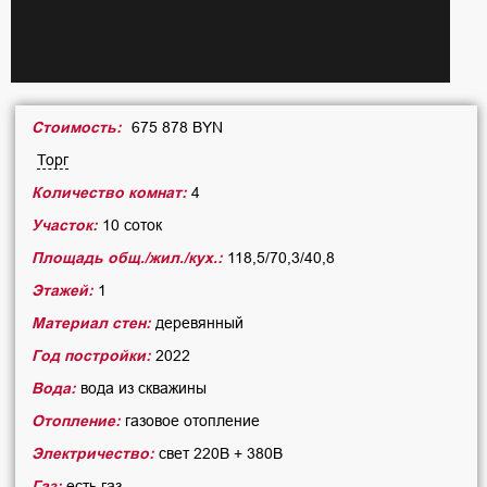
Стоимость:
675 878 BYN
Торг
Количество комнат:
4
Участок:
10 соток
Площадь общ./жил./кух.:
118,5/70,3/40,8
Этажей:
1
Материал стен:
деревянный
Год постройки:
2022
Вода:
вода из скважины
Отопление:
газовое отопление
Электричество:
свет 220В + 380В
Газ:
есть газ