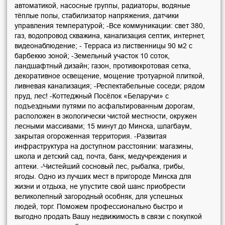
автоматикой, насосные группы, радиаторы, водяные
тёплые полы, стабилизатор напряжения, датчики
управления температурой; -Все коммуникации: свет 380,
газ, водопровод скважина, канализация септик, интернет,
видеонаблюдение; - Терраса из лиственницы 90 м2 с
барбеккю зоной; -Земельный участок 10 соток,
ландшафтный дизайн; газон, противокротовая сетка,
декоративное освещение, мощение тротуарной плиткой,
ливневая канализация; -Респектабельные соседи; рядом
пруд, лес! -Коттеджный Посёлок «Беларучи» с
подъездными путями по асфальтированным дорогам,
расположен в экологически чистой местности, окружен
лесными массивами; 15 минут до Минска, шлагбаум,
закрытая огороженная территория. -Развитая
инфраструктура на доступном расстоянии: магазины,
школа и детский сад, почта, банк, медучреждения и
аптеки. -Чистейший сосновый лес, рыбалка, грибы,
ягоды. Одно из лучших мест в пригороде Минска для
жизни и отдыха, не упустите свой шанс приобрести
великолепный загородный особняк, для успешных
людей, торг. Поможем профессионально быстро и
выгодно продать Вашу недвижимость в связи с покупкой