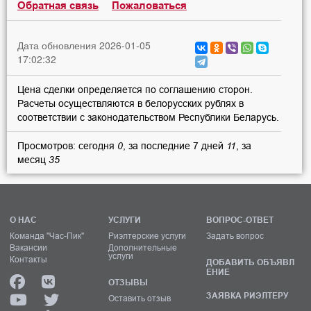
Обратная связь
Пожаловаться
Дата обновления 2026-01-05
17:02:32
Цена сделки определяется по соглашению сторон.
Расчеты осуществляются в белорусских рублях в
соответствии с законодательством Республики Беларусь.
Просмотров: сегодня
0
, за последние 7 дней
11
, за
месяц
35
О НАС
УСЛУГИ
ВОПРОС-ОТВЕТ
Команда "Час-Пик"
Риэлтерские услуги
Задать вопрос
Вакансии
Дополнительные
услуги
Контакты
ДОБАВИТЬ ОБЪЯВЛ
ЕНИЕ
ОТЗЫВЫ
ЗАЯВКА РИЭЛТЕРУ
Оставить отзыв