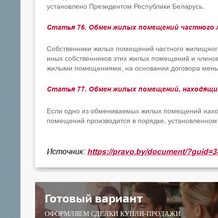
установлено Президентом Республики Беларусь.
Статья 76. Обмен жилых помещений частного
Собственники жилых помещений частного жилищного
иных собственников этих жилых помещений и членов
жилыми помещениями, на основании договора мены
Статья 77. Обмен жилых помещений, находящи
Если одно из обмениваемых жилых помещений находи
помещений производится в порядке, установленном
Источник:
https://pravo.by/document/?guid
Готовый вариант
ОФОРМЛЯЕМ СДЕЛКИ КУПЛИ-ПРОДАЖИ